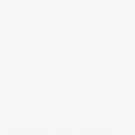
ÚLTIMAS ENTRADAS
Realizando fotografías lifestyle de vinos
Creación de contenidos para redes sociales
Creación de contenidos para marcas. Trabajando con NewGarden.
Fotografía para Restaurantes
Fotógrafo de moda – Colección Dilora
NUBE DE ETIQUETAS
14 ojos
backstage
baloncesto
berlin
blog