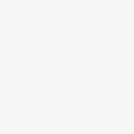
BIENVENIDOS A MI BLOG
Hola, bienvenido a mi blog sobre fotografía. Aqui podrás leer
artículos que escribo sobre temas que me parecen interesantes y
algunos de los
trabajos que realizo como fotógrafo
.
Si tienes alguna duda o quieres hacerme alguna sugerencia, no
dudes en contactar conmigo en el Telefono:
673 956 656
o en el
email:
vicsorianofotografia@gmail.com
Muchas gracias por tu visita.
SÍGUEME EN INSTAGRAM
MI FACEBOOK