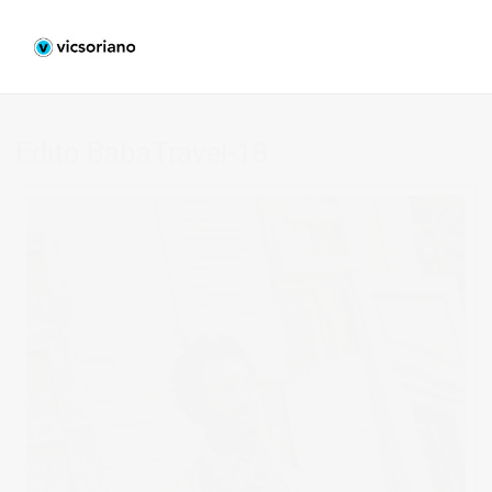
Edito BabaTravel-18