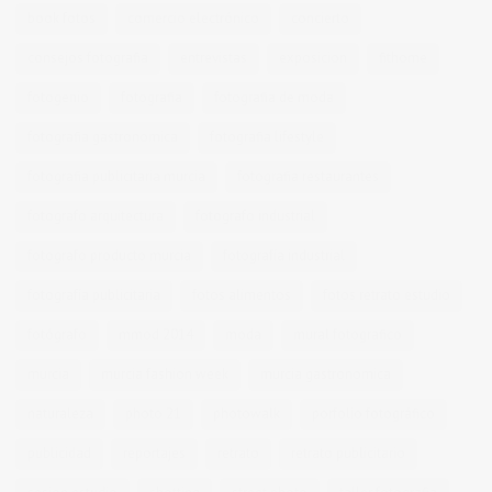
book fotos
comercio electrónico
concierto
consejos fotografia
entrevistas
exposicion
fithome
fotogenio
fotografia
fotografia de moda
fotografia gastronomica
fotografia lifestyle
fotografia publicitaria murcia
fotografia restaurantes
fotografo arquitectura
fotografo industrial
fotografo producto murcia
fotografía industrial
fotografía publicitaria
fotos alimentos
fotos retrato estudio
fotógrafo
mmod 2014
moda
mural fotografico
murcia
murcia fashion week
murcia gastronomica
naturaleza
photo 21
photowalk
porfolio fotográfico
publicidad
reportajes
retrato
retrato publicitario