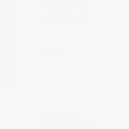
Muchas gracias por tu visita.
SÍGUEME EN INSTAGRAM
MI FACEBOOK
ÚLTIMAS ENTRADAS
Realizando fotografías lifestyle