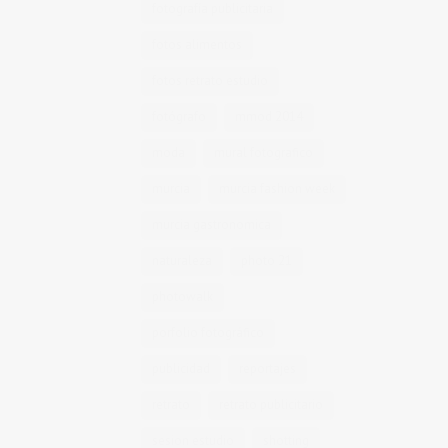
fotografía publicitaria
fotos alimentos
fotos retrato estudio
fotógrafo
mmod 2014
moda
mural fotografico
murcia
murcia fashion week
murcia gastronomica
naturaleza
photo 21
photowalk
porfolio fotográfico
publicidad
reportajes
retrato
retrato publicitario
sesion estudio
shotting