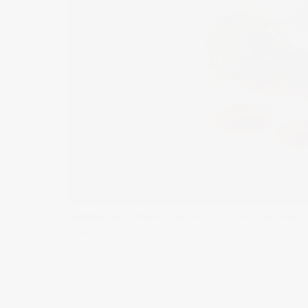
Published on
21/04/2022
in
Chips de boniato Naturchips –
« Back