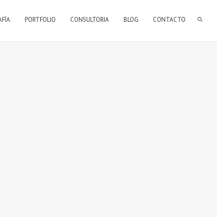
AFÍA
PORTFOLIO
CONSULTORIA
BLOG
CONTACTO
BIENVENIDOS A MI BLOG
Hola, bienvenido a mi blog sobre
fotografía. Aqui podrás leer
artículos que escribo sobre temas
que me parecen interesantes y
algunos de los
trabajos que realizo
como fotógrafo
.
Si tienes alguna duda o quieres
hacerme alguna sugerencia, no
dudes en contactar conmigo en el
Telefono:
673 956 656
o en el
email:
vicsorianofotografia@gmail.com