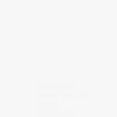
de vinos
Creación de contenidos para
redes sociales
Creación de contenidos para
marcas. Trabajando con
NewGarden.
Fotografía para Restaurantes
Fotógrafo de moda – Colección
Dilora
NUBE DE ETIQUETAS
14 ojos
backstage
baloncesto
berlin
blog
book fotos
comercio electrónico