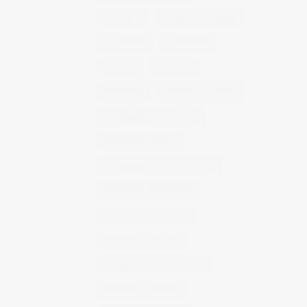
concierto
consejos fotografia
entrevistas
exposicion
fithome
fotogenio
fotografia
fotografia de moda
fotografia gastronomica
fotografia lifestyle
fotografia publicitaria murcia
fotografia restaurantes
fotografo arquitectura
fotografo industrial
fotografo producto murcia
fotografía industrial