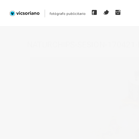
fotógrafo publicitario
NATURCHIPS-SESION-170421-