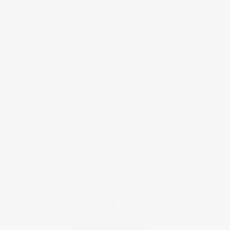
de vinos
Creación de contenidos para
redes sociales
Creación de contenidos para
marcas. Trabajando con
NewGarden.
Fotografía para Restaurantes
Fotógrafo de moda – Colección
Dilora
NUBE DE ETIQUETAS
14 ojos
backstage
baloncesto
berlin
blog
book fotos
comercio electrónico