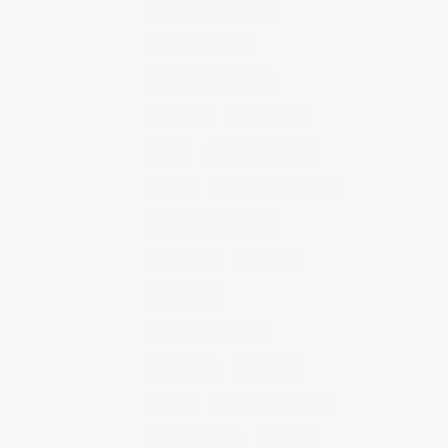
fotografía publicitaria
fotos alimentos
fotos retrato estudio
fotógrafo
mmod 2014
moda
mural fotografico
murcia
murcia fashion week
murcia gastronomica
naturaleza
photo 21
photowalk
porfolio fotográfico
publicidad
reportajes
retrato
retrato publicitario
sesion estudio
shotting