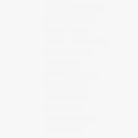
concierto
consejos fotografia
entrevistas
exposicion
fithome
fotogenio
fotografia
fotografia de moda
fotografia gastronomica
fotografia lifestyle
fotografia publicitaria murcia
fotografia restaurantes
fotografo arquitectura
fotografo industrial
fotografo producto murcia
fotografía industrial