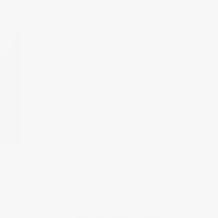
Muchas gracias por tu visita.
SÍGUEME EN INSTAGRAM
MI FACEBOOK
ÚLTIMAS ENTRADAS
Realizando fotografías lifestyle