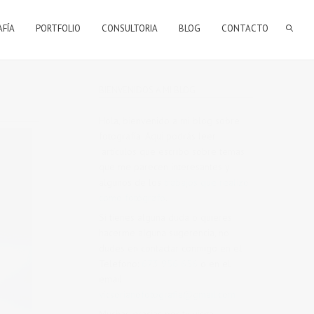
AFÍA
PORTFOLIO
CONSULTORIA
BLOG
CONTACTO
BIENVENIDOS A MI BLOG
Hola, bienvenido a mi blog sobre
fotografía. Aqui podrás leer
artículos que escribo sobre temas
que me parecen interesantes y
algunos de los
trabajos que realizo
como fotógrafo
.
Si tienes alguna duda o quieres
hacerme alguna sugerencia, no
dudes en contactar conmigo en el
Telefono:
673 956 656
o en el
email:
vicsorianofotografia@gmail.com