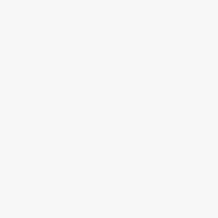
BIENVENIDOS A MI BLOG
Hola, bienvenido a mi blog sobre fotografía. Aqui podrás leer
artículos que escribo sobre temas que me parecen interesantes y
algunos de los
trabajos que realizo como fotógrafo
.
Si tienes alguna duda o quieres hacerme alguna sugerencia, no
dudes en contactar conmigo en el Telefono:
673 956 656
o en el
email:
vicsorianofotografia@gmail.com
Muchas gracias por tu visita.
SÍGUEME EN INSTAGRAM
MI FACEBOOK