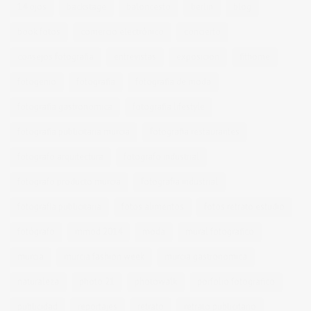
14 ojos
backstage
baloncesto
berlin
blog
book fotos
comercio electrónico
concierto
consejos fotografia
entrevistas
exposicion
fithome
fotogenio
fotografia
fotografia de moda
fotografia gastronomica
fotografia lifestyle
fotografia publicitaria murcia
fotografia restaurantes
fotografo arquitectura
fotografo industrial
fotografo producto murcia
fotografía industrial
fotografía publicitaria
fotos alimentos
fotos retrato estudio
fotógrafo
mmod 2014
moda
mural fotografico
murcia
murcia fashion week
murcia gastronomica
naturaleza
photo 21
photowalk
porfolio fotográfico
publicidad
reportajes
retrato
retrato publicitario