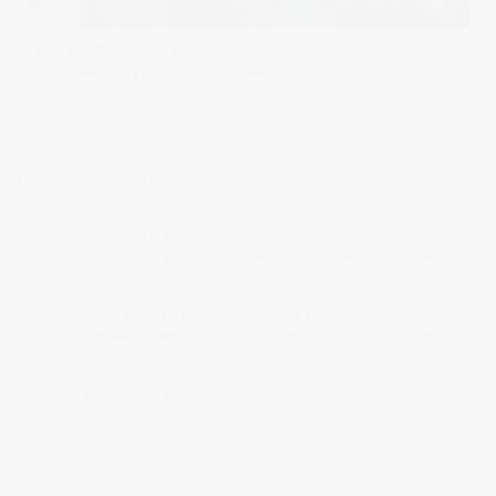
Published on
20/04/2022
in
Campaña Cascos Shiro – Fotografía
publicitaria de producto
Full resolution (1337 × 891)
« Back
BIENVENIDOS A MI BLOG
Hola, bienvenido a mi blog sobre fotografía. Aqui podrás leer
artículos que escribo sobre temas que me parecen interesantes y
algunos de los
trabajos que realizo como fotógrafo
.
Si tienes alguna duda o quieres hacerme alguna sugerencia, no
dudes en contactar conmigo en el Telefono:
673 956 656
o en el
email:
vicsorianofotografia@gmail.com
Muchas gracias por tu visita.
SÍGUEME EN INSTAGRAM