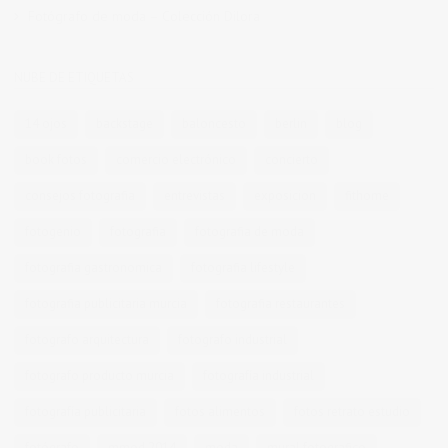
Fotógrafo de moda – Colección Dilora
NUBE DE ETIQUETAS
14 ojos
backstage
baloncesto
berlin
blog
book fotos
comercio electrónico
concierto
consejos fotografia
entrevistas
exposicion
fithome
fotogenio
fotografia
fotografia de moda
fotografia gastronomica
fotografia lifestyle
fotografia publicitaria murcia
fotografia restaurantes
fotografo arquitectura
fotografo industrial
fotografo producto murcia
fotografía industrial
fotografía publicitaria
fotos alimentos
fotos retrato estudio
fotógrafo
mmod 2014
moda
mural fotografico