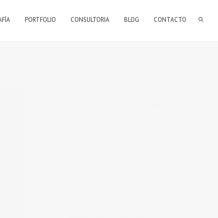
AFÍA
PORTFOLIO
CONSULTORIA
BLOG
CONTACTO
BIENVENIDOS A MI BLOG
Hola, bienvenido a mi blog sobre
fotografía. Aqui podrás leer
artículos que escribo sobre temas
que me parecen interesantes y
algunos de los
trabajos que realizo
como fotógrafo
.
Si tienes alguna duda o quieres
hacerme alguna sugerencia, no
dudes en contactar conmigo en el
Telefono:
673 956 656
o en el
email:
vicsorianofotografia@gmail.com