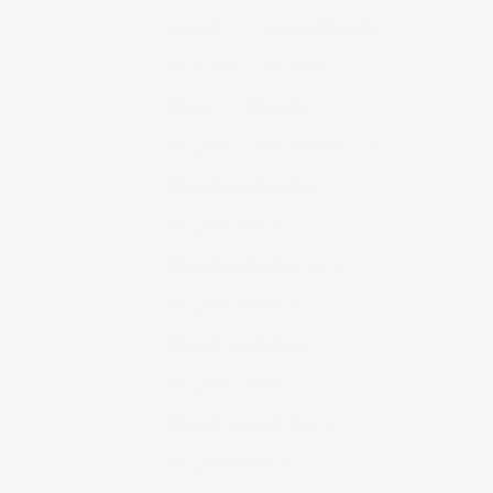
concierto
consejos fotografia
entrevistas
exposicion
fithome
fotogenio
fotografia
fotografia de moda
fotografia gastronomica
fotografia lifestyle
fotografia publicitaria murcia
fotografia restaurantes
fotografo arquitectura
fotografo industrial
fotografo producto murcia
fotografía industrial