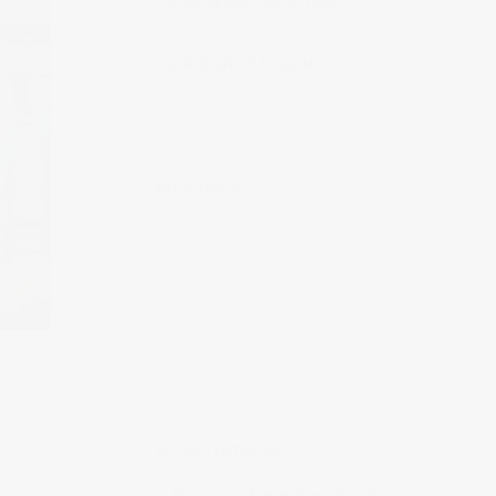
Muchas gracias por tu visita.
SÍGUEME EN INSTAGRAM
MI FACEBOOK
ÚLTIMAS ENTRADAS
Realizando fotografías lifestyle