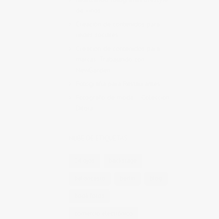
de vinos
Creación de contenidos para
redes sociales
Creación de contenidos para
marcas. Trabajando con
NewGarden.
Fotografía para Restaurantes
Fotógrafo de moda – Colección
Dilora
NUBE DE ETIQUETAS
14 ojos
backstage
baloncesto
berlin
blog
book fotos
comercio electrónico