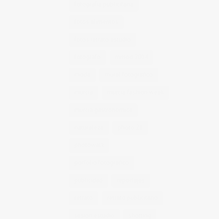
fotografía publicitaria
fotos alimentos
fotos retrato estudio
fotógrafo
mmod 2014
moda
mural fotografico
murcia
murcia fashion week
murcia gastronomica
naturaleza
photo 21
photowalk
porfolio fotográfico
publicidad
reportajes
retrato
retrato publicitario
sesion estudio
shotting