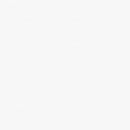
BIENVENIDOS A MI BLOG
Hola, bienvenido a mi blog sobre fotografía. Aqui podrás leer
artículos que escribo sobre temas que me parecen interesantes y
algunos de los
trabajos que realizo como fotógrafo
.
Si tienes alguna duda o quieres hacerme alguna sugerencia, no
dudes en contactar conmigo en el Telefono:
673 956 656
o en el
email:
vicsorianofotografia@gmail.com
Muchas gracias por tu visita.
SÍGUEME EN INSTAGRAM
MI FACEBOOK