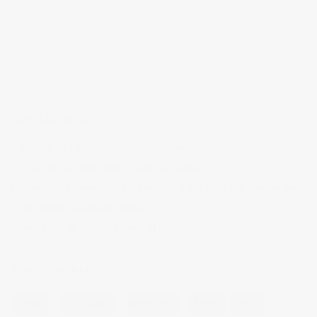
ÚLTIMAS ENTRADAS
Realizando fotografías lifestyle de vinos
Creación de contenidos para redes sociales
Creación de contenidos para marcas. Trabajando con NewGarden.
Fotografía para Restaurantes
Fotógrafo de moda – Colección Dilora
NUBE DE ETIQUETAS
14 ojos
backstage
baloncesto
berlin
blog