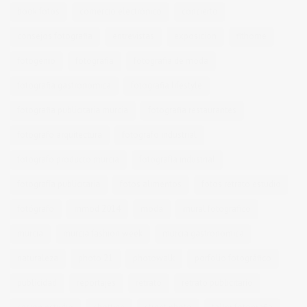
book fotos
comercio electrónico
concierto
consejos fotografia
entrevistas
exposicion
fithome
fotogenio
fotografia
fotografia de moda
fotografia gastronomica
fotografia lifestyle
fotografia publicitaria murcia
fotografia restaurantes
fotografo arquitectura
fotografo industrial
fotografo producto murcia
fotografía industrial
fotografía publicitaria
fotos alimentos
fotos retrato estudio
fotógrafo
mmod 2014
moda
mural fotografico
murcia
murcia fashion week
murcia gastronomica
naturaleza
photo 21
photowalk
porfolio fotográfico
publicidad
reportajes
retrato
retrato publicitario