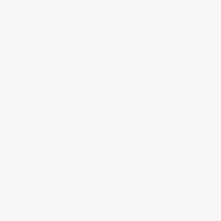
Published on
21/04/2022
in
Calzados Regrown – Shooting de
Moda
Full resolution (1675 × 1117)
« Back
BIENVENIDOS A MI BLOG
Hola, bienvenido a mi blog sobre fotografía. Aqui podrás leer
artículos que escribo sobre temas que me parecen interesantes y
algunos de los
trabajos que realizo como fotógrafo
.
Si tienes alguna duda o quieres hacerme alguna sugerencia, no
dudes en contactar conmigo en el Telefono:
673 956 656
o en el
email:
vicsorianofotografia@gmail.com
Muchas gracias por tu visita.
SÍGUEME EN INSTAGRAM