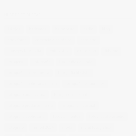
NUBE DE ETIQUETAS
14 ojos
backstage
baloncesto
berlin
blog
book fotos
comercio electrónico
concierto
consejos fotografia
entrevistas
exposicion
fithome
fotogenio
fotografia
fotografia de moda
fotografia gastronomica
fotografia lifestyle
fotografia publicitaria murcia
fotografia restaurantes
fotografo arquitectura
fotografo industrial
fotografo producto murcia
fotografía industrial
fotografía publicitaria
fotos alimentos
fotos retrato estudio
fotógrafo
mmod 2014
moda
mural fotografico