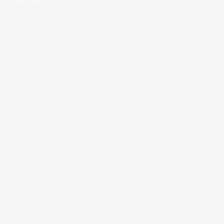
Published on
20/04/2022
in
Bendita Feria de Murcia – Retrato
publicitario
Full resolution (900 × 1600)
« Back
BIENVENIDOS A MI BLOG
Hola, bienvenido a mi blog sobre fotografía. Aqui podrás leer
artículos que escribo sobre temas que me parecen interesantes y
algunos de los
trabajos que realizo como fotógrafo
.
Si tienes alguna duda o quieres hacerme alguna sugerencia, no
dudes en contactar conmigo en el Telefono:
673 956 656
o en el
email:
vicsorianofotografia@gmail.com
Muchas gracias por tu visita.
SÍGUEME EN INSTAGRAM