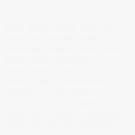
NUBE DE ETIQUETAS
14 ojos
backstage
baloncesto
berlin
blog
book fotos
comercio electrónico
concierto
consejos fotografia
entrevistas
exposicion
fithome
fotogenio
fotografia
fotografia de moda
fotografia gastronomica
fotografia lifestyle
fotografia publicitaria murcia
fotografia restaurantes
fotografo arquitectura
fotografo industrial
fotografo producto murcia
fotografía industrial
fotografía publicitaria
fotos alimentos
fotos retrato estudio
fotógrafo
mmod 2014
moda
mural fotografico