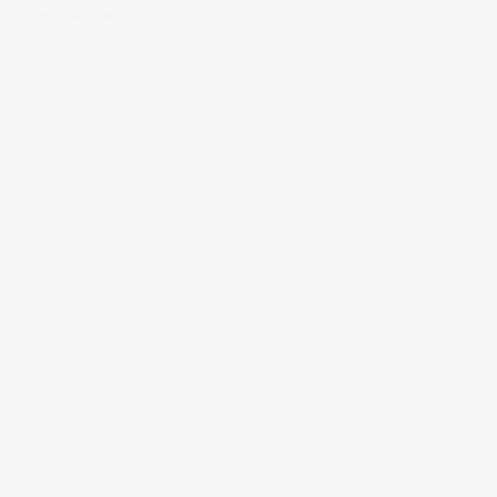
Published on
20/04/2022
in
Bendita Feria de Murcia – Retrato
publicitario
Full resolution (2560 × 1707)
« Back
BIENVENIDOS A MI BLOG
Hola, bienvenido a mi blog sobre fotografía. Aqui podrás leer
artículos que escribo sobre temas que me parecen interesantes y
algunos de los
trabajos que realizo como fotógrafo
.
Si tienes alguna duda o quieres hacerme alguna sugerencia, no
dudes en contactar conmigo en el Telefono:
673 956 656
o en el
email:
vicsorianofotografia@gmail.com
Muchas gracias por tu visita.
SÍGUEME EN INSTAGRAM