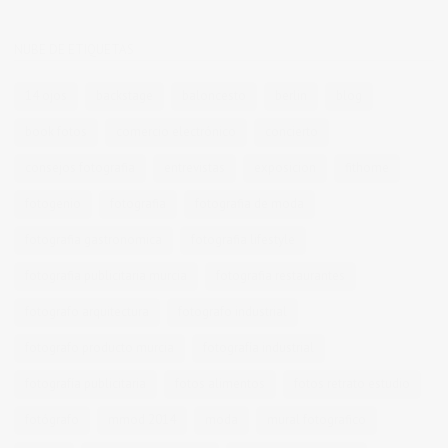
NUBE DE ETIQUETAS
14 ojos
backstage
baloncesto
berlin
blog
book fotos
comercio electrónico
concierto
consejos fotografia
entrevistas
exposicion
fithome
fotogenio
fotografia
fotografia de moda
fotografia gastronomica
fotografia lifestyle
fotografia publicitaria murcia
fotografia restaurantes
fotografo arquitectura
fotografo industrial
fotografo producto murcia
fotografía industrial
fotografía publicitaria
fotos alimentos
fotos retrato estudio
fotógrafo
mmod 2014
moda
mural fotografico