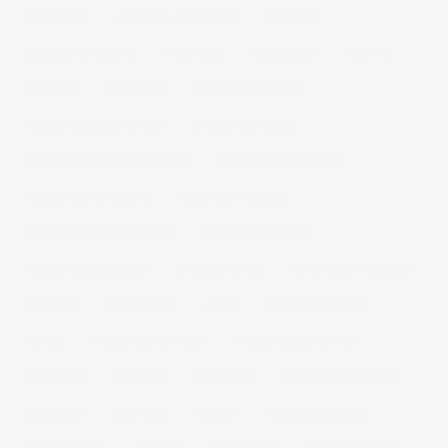
book fotos
comercio electrónico
concierto
consejos fotografia
entrevistas
exposicion
fithome
fotogenio
fotografia
fotografia de moda
fotografia gastronomica
fotografia lifestyle
fotografia publicitaria murcia
fotografia restaurantes
fotografo arquitectura
fotografo industrial
fotografo producto murcia
fotografía industrial
fotografía publicitaria
fotos alimentos
fotos retrato estudio
fotógrafo
mmod 2014
moda
mural fotografico
murcia
murcia fashion week
murcia gastronomica
naturaleza
photo 21
photowalk
porfolio fotográfico
publicidad
reportajes
retrato
retrato publicitario