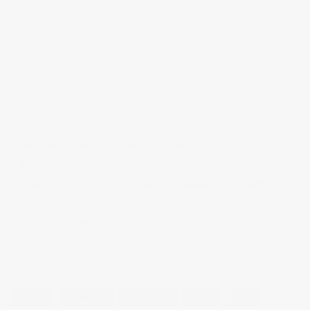
ÚLTIMAS ENTRADAS
Realizando fotografías lifestyle de vinos
Creación de contenidos para redes sociales
Creación de contenidos para marcas. Trabajando con NewGarden.
Fotografía para Restaurantes
Fotógrafo de moda – Colección Dilora
NUBE DE ETIQUETAS
14 ojos
backstage
baloncesto
berlin
blog