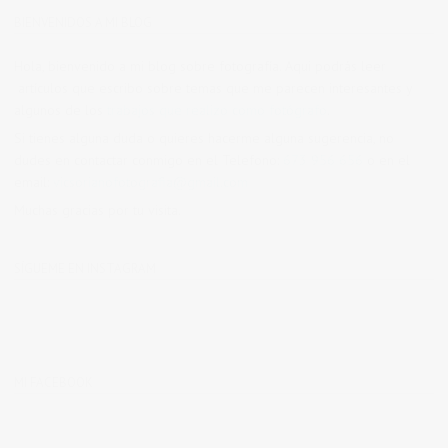
BIENVENIDOS A MI BLOG
Hola, bienvenido a mi blog sobre fotografía. Aqui podrás leer
artículos que escribo sobre temas que me parecen interesantes y
algunos de los
trabajos que realizo como fotógrafo
.
Si tienes alguna duda o quieres hacerme alguna sugerencia, no
dudes en contactar conmigo en el Telefono:
673 956 656
o en el
email:
vicsorianofotografia@gmail.com
Muchas gracias por tu visita.
SÍGUEME EN INSTAGRAM
MI FACEBOOK