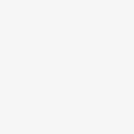
book fotos
comercio electrónico
concierto
consejos fotografia
entrevistas
exposicion
fithome
fotogenio
fotografia
fotografia de moda
fotografia gastronomica
fotografia lifestyle
fotografia publicitaria murcia
fotografia restaurantes
fotografo arquitectura
fotografo industrial
fotografo producto murcia
fotografía industrial
fotografía publicitaria
fotos alimentos
fotos retrato estudio
fotógrafo
mmod 2014
moda
mural fotografico
murcia
murcia fashion week
murcia gastronomica
naturaleza
photo 21
photowalk
porfolio fotográfico
publicidad
reportajes
retrato
retrato publicitario