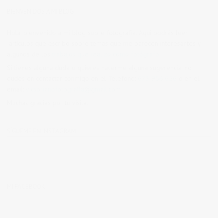
BIENVENIDOS A MI BLOG
Hola, bienvenido a mi blog sobre fotografía. Aqui podrás leer
artículos que escribo sobre temas que me parecen interesantes y
algunos de los
trabajos que realizo como fotógrafo
.
Si tienes alguna duda o quieres hacerme alguna sugerencia, no
dudes en contactar conmigo en el Telefono:
673 956 656
o en el
email:
vicsorianofotografia@gmail.com
Muchas gracias por tu visita.
SÍGUEME EN INSTAGRAM
MI FACEBOOK