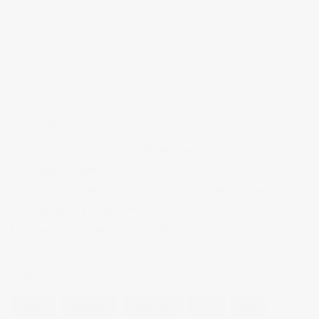
ÚLTIMAS ENTRADAS
Realizando fotografías lifestyle de vinos
Creación de contenidos para redes sociales
Creación de contenidos para marcas. Trabajando con NewGarden.
Fotografía para Restaurantes
Fotógrafo de moda – Colección Dilora
NUBE DE ETIQUETAS
14 ojos
backstage
baloncesto
berlin
blog