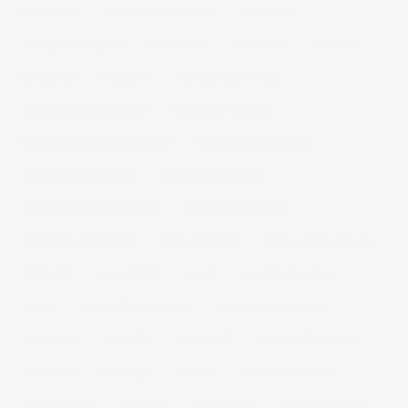
book fotos
comercio electrónico
concierto
consejos fotografia
entrevistas
exposicion
fithome
fotogenio
fotografia
fotografia de moda
fotografia gastronomica
fotografia lifestyle
fotografia publicitaria murcia
fotografia restaurantes
fotografo arquitectura
fotografo industrial
fotografo producto murcia
fotografía industrial
fotografía publicitaria
fotos alimentos
fotos retrato estudio
fotógrafo
mmod 2014
moda
mural fotografico
murcia
murcia fashion week
murcia gastronomica
naturaleza
photo 21
photowalk
porfolio fotográfico
publicidad
reportajes
retrato
retrato publicitario
sesion estudio
shotting
street photo
taller fotografia