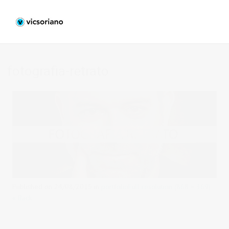
fotografia-retrato
Published on
24/08/2015
in
portfolio
Full resolution (868 × 369)
« Back