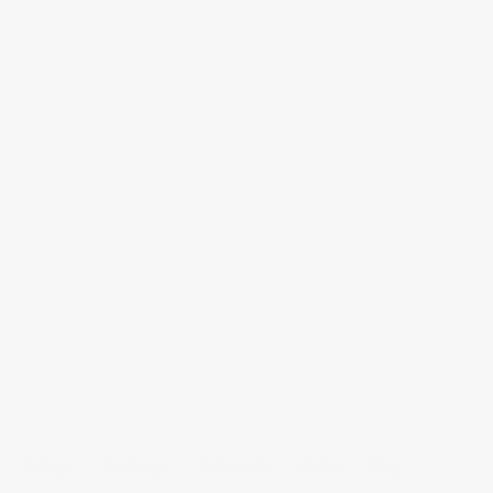
ÚLTIMAS ENTRADAS
Realizando fotografías lifestyle de vinos
Creación de contenidos para redes sociales
Creación de contenidos para marcas. Trabajando con NewGarden.
Fotografía para Restaurantes
Fotógrafo de moda – Colección Dilora
NUBE DE ETIQUETAS
14 ojos
backstage
baloncesto
berlin
blog