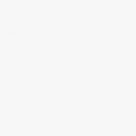
BIENVENIDOS A MI BLOG
Hola, bienvenido a mi blog sobre fotografía. Aqui podrás leer
artículos que escribo sobre temas que me parecen interesantes y
algunos de los
trabajos que realizo como fotógrafo
.
Si tienes alguna duda o quieres hacerme alguna sugerencia, no
dudes en contactar conmigo en el Telefono:
673 956 656
o en el
email:
vicsorianofotografia@gmail.com
Muchas gracias por tu visita.
SÍGUEME EN INSTAGRAM
MI FACEBOOK