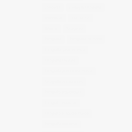
concierto
consejos fotografia
entrevistas
exposicion
fithome
fotogenio
fotografia
fotografia de moda
fotografia gastronomica
fotografia lifestyle
fotografia publicitaria murcia
fotografia restaurantes
fotografo arquitectura
fotografo industrial
fotografo producto murcia
fotografía industrial