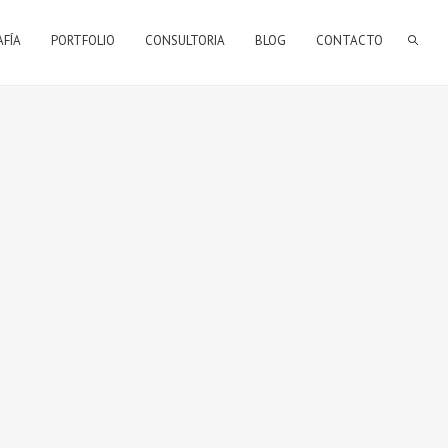
AFÍA
PORTFOLIO
CONSULTORIA
BLOG
CONTACTO
BIENVENIDOS A MI BLOG
Hola, bienvenido a mi blog sobre
fotografía. Aqui podrás leer
artículos que escribo sobre temas
que me parecen interesantes y
algunos de los
trabajos que realizo
como fotógrafo
.
Si tienes alguna duda o quieres
hacerme alguna sugerencia, no
dudes en contactar conmigo en el
Telefono:
673 956 656
o en el
email:
vicsorianofotografia@gmail.com