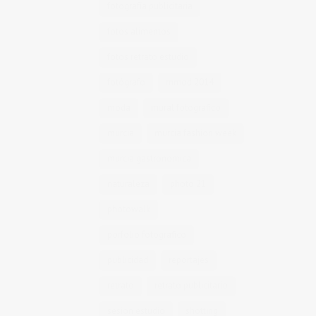
fotografía publicitaria
fotos alimentos
fotos retrato estudio
fotógrafo
mmod 2014
moda
mural fotografico
murcia
murcia fashion week
murcia gastronomica
naturaleza
photo 21
photowalk
porfolio fotográfico
publicidad
reportajes
retrato
retrato publicitario
sesion estudio
shotting