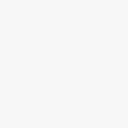
Muchas gracias por tu visita.
SÍGUEME EN INSTAGRAM
MI FACEBOOK
ÚLTIMAS ENTRADAS
Realizando fotografías lifestyle