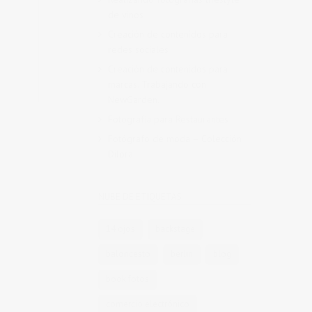
de vinos
Creación de contenidos para
redes sociales
Creación de contenidos para
marcas. Trabajando con
NewGarden.
Fotografía para Restaurantes
Fotógrafo de moda – Colección
Dilora
NUBE DE ETIQUETAS
14 ojos
backstage
baloncesto
berlin
blog
book fotos
comercio electrónico