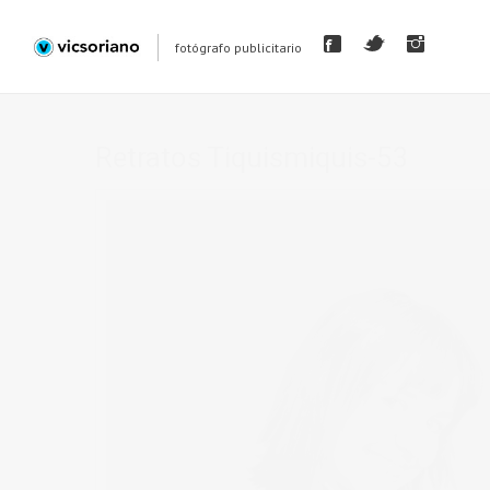
fotógrafo publicitario
Retratos Tiquismiquis-53