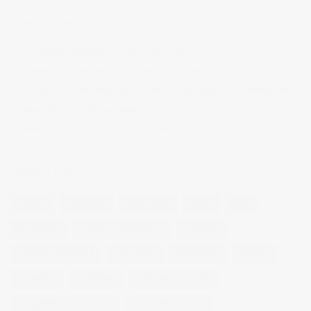
ÚLTIMAS ENTRADAS
Realizando fotografías lifestyle de vinos
Creación de contenidos para redes sociales
Creación de contenidos para marcas. Trabajando con NewGarden.
Fotografía para Restaurantes
Fotógrafo de moda – Colección Dilora
NUBE DE ETIQUETAS
14 ojos
backstage
baloncesto
berlin
blog
book fotos
comercio electrónico
concierto
consejos fotografia
entrevistas
exposicion
fithome
fotogenio
fotografia
fotografia de moda
fotografia gastronomica
fotografia lifestyle