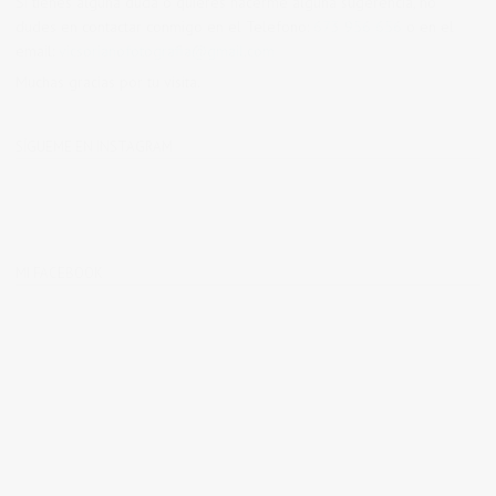
Si tienes alguna duda o quieres hacerme alguna sugerencia, no
dudes en contactar conmigo en el Telefono:
673 956 656
o en el
email:
vicsorianofotografia@gmail.com
Muchas gracias por tu visita.
SÍGUEME EN INSTAGRAM
MI FACEBOOK