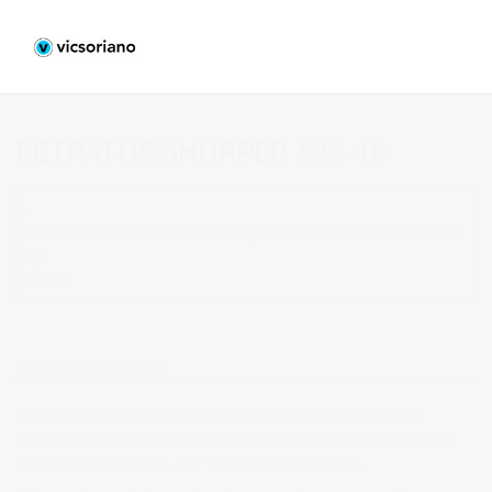
RETRATOS SHOPPER #23-18
Published on
04/06/2018
in
Fotografía de Retrato
Full resolution (
× )
« Back
BIENVENIDOS A MI BLOG
Hola, bienvenido a mi blog sobre fotografía. Aqui podrás leer
artículos que escribo sobre temas que me parecen interesantes y
algunos de los
trabajos que realizo como fotógrafo
.