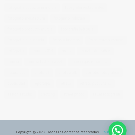
fotografia publicitaria murcia
fotografia restaurantes
fotografo arquitectura
fotografo industrial
fotografo producto murcia
fotografía industrial
fotografía publicitaria
fotos alimentos
fotos retrato estudio
fotógrafo
mmod 2014
moda
mural fotografico
murcia
murcia fashion week
murcia gastronomica
naturaleza
photo 21
photowalk
porfolio fotográfico
publicidad
reportajes
retrato
retrato publicitario
sesion estudio
shotting
street photo
taller fotografia
Copyrigth © 2023 - Todos los derechos reservados |
Política de