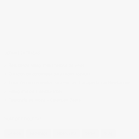
ÚLTIMAS ENTRADAS
Realizando fotografías lifestyle de vinos
Creación de contenidos para redes sociales
Creación de contenidos para marcas. Trabajando con NewGarden.
Fotografía para Restaurantes
Fotógrafo de moda – Colección Dilora
NUBE DE ETIQUETAS
14 ojos
backstage
baloncesto
berlin
blog