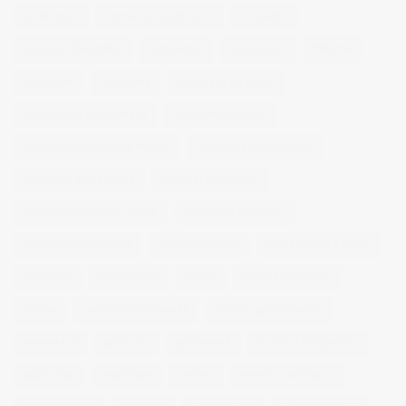
book fotos
comercio electrónico
concierto
consejos fotografia
entrevistas
exposicion
fithome
fotogenio
fotografia
fotografia de moda
fotografia gastronomica
fotografia lifestyle
fotografia publicitaria murcia
fotografia restaurantes
fotografo arquitectura
fotografo industrial
fotografo producto murcia
fotografía industrial
fotografía publicitaria
fotos alimentos
fotos retrato estudio
fotógrafo
mmod 2014
moda
mural fotografico
murcia
murcia fashion week
murcia gastronomica
naturaleza
photo 21
photowalk
porfolio fotográfico
publicidad
reportajes
retrato
retrato publicitario