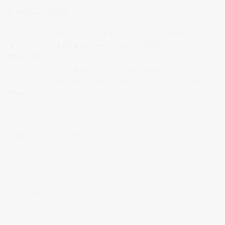
BIENVENIDOS A MI BLOG
Hola, bienvenido a mi blog sobre fotografía. Aqui podrás leer
artículos que escribo sobre temas que me parecen interesantes y
algunos de los
trabajos que realizo como fotógrafo
.
Si tienes alguna duda o quieres hacerme alguna sugerencia, no
dudes en contactar conmigo en el Telefono:
673 956 656
o en el
email:
vicsorianofotografia@gmail.com
Muchas gracias por tu visita.
SÍGUEME EN INSTAGRAM
MI FACEBOOK