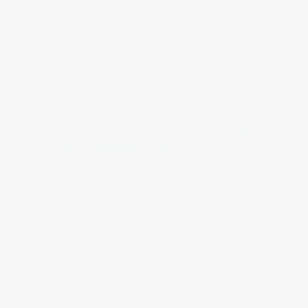
BIENVENIDOS A MI BLOG
Hola, bienvenido a mi blog sobre fotografía. Aqui podrás leer
artículos que escribo sobre temas que me parecen interesantes y
algunos de los
trabajos que realizo como fotógrafo
.
Si tienes alguna duda o quieres hacerme alguna sugerencia, no
dudes en contactar conmigo en el Telefono:
673 956 656
o en el
email:
vicsorianofotografia@gmail.com
Muchas gracias por tu visita.
SÍGUEME EN INSTAGRAM
MI FACEBOOK