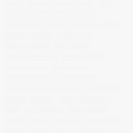
14 ojos
backstage
baloncesto
berlin
blog
book fotos
comercio electrónico
concierto
consejos fotografia
entrevistas
exposicion
fithome
fotogenio
fotografia
fotografia de moda
fotografia gastronomica
fotografia lifestyle
fotografia publicitaria murcia
fotografia restaurantes
fotografo arquitectura
fotografo industrial
fotografo producto murcia
fotografía industrial
fotografía publicitaria
fotos alimentos
fotos retrato estudio
fotógrafo
mmod 2014
moda
mural fotografico
murcia
murcia fashion week
murcia gastronomica
naturaleza
photo 21
photowalk
porfolio fotográfico
publicidad
reportajes
retrato
retrato publicitario