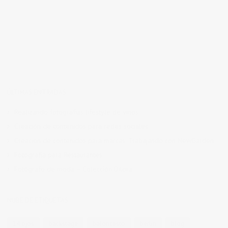
ÚLTIMAS ENTRADAS
Realizando fotografías lifestyle de vinos
Creación de contenidos para redes sociales
Creación de contenidos para marcas. Trabajando con NewGarden.
Fotografía para Restaurantes
Fotógrafo de moda – Colección Dilora
NUBE DE ETIQUETAS
14 ojos
backstage
baloncesto
berlin
blog