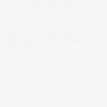
book fotos
comercio electrónico
concierto
consejos fotografia
entrevistas
exposicion
fithome
fotogenio
fotografia
fotografia de moda
fotografia gastronomica
fotografia lifestyle
fotografia publicitaria murcia
fotografia restaurantes
fotografo arquitectura
fotografo industrial
fotografo producto murcia
fotografía industrial
fotografía publicitaria
fotos alimentos
fotos retrato estudio
fotógrafo
mmod 2014
moda
mural fotografico
murcia
murcia fashion week
murcia gastronomica
naturaleza
photo 21
photowalk
porfolio fotográfico
publicidad
reportajes
retrato
retrato publicitario