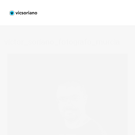
victor_soriano_fotografo_murcia