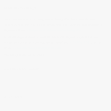
BIENVENIDOS A MI BLOG
Hola, bienvenido a mi blog sobre fotografía. Aqui podrás leer
artículos que escribo sobre temas que me parecen interesantes y
algunos de los
trabajos que realizo como fotógrafo
.
Si tienes alguna duda o quieres hacerme alguna sugerencia, no
dudes en contactar conmigo en el Telefono:
673 956 656
o en el
email:
vicsorianofotografia@gmail.com
Muchas gracias por tu visita.
SÍGUEME EN INSTAGRAM
MI FACEBOOK