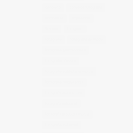
concierto
consejos fotografia
entrevistas
exposicion
fithome
fotogenio
fotografia
fotografia de moda
fotografia gastronomica
fotografia lifestyle
fotografia publicitaria murcia
fotografia restaurantes
fotografo arquitectura
fotografo industrial
fotografo producto murcia
fotografía industrial