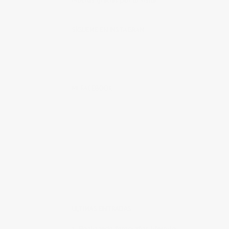
Muchas gracias por tu visita.
SÍGUEME EN INSTAGRAM
MI FACEBOOK
ÚLTIMAS ENTRADAS
Realizando fotografías lifestyle