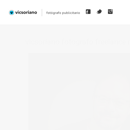
fotógrafo publicitario
vicsoriano fotografo freelance