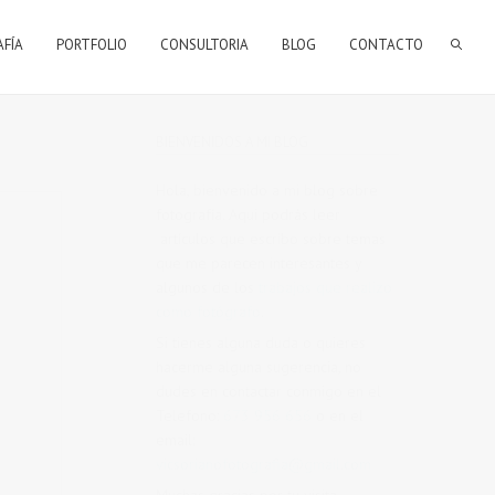
AFÍA
PORTFOLIO
CONSULTORIA
BLOG
CONTACTO
BIENVENIDOS A MI BLOG
Hola, bienvenido a mi blog sobre
fotografía. Aqui podrás leer
artículos que escribo sobre temas
que me parecen interesantes y
algunos de los
trabajos que realizo
como fotógrafo
.
Si tienes alguna duda o quieres
hacerme alguna sugerencia, no
dudes en contactar conmigo en el
Telefono:
673 956 656
o en el
email:
vicsorianofotografia@gmail.com