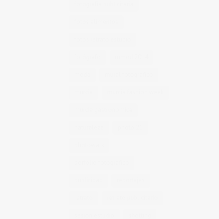
fotografía publicitaria
fotos alimentos
fotos retrato estudio
fotógrafo
mmod 2014
moda
mural fotografico
murcia
murcia fashion week
murcia gastronomica
naturaleza
photo 21
photowalk
porfolio fotográfico
publicidad
reportajes
retrato
retrato publicitario
sesion estudio
shotting