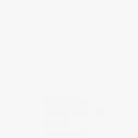
de vinos
Creación de contenidos para
redes sociales
Creación de contenidos para
marcas. Trabajando con
NewGarden.
Fotografía para Restaurantes
Fotógrafo de moda – Colección
Dilora
NUBE DE ETIQUETAS
14 ojos
backstage
baloncesto
berlin
blog
book fotos
comercio electrónico