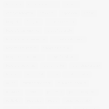
book fotos
comercio electrónico
concierto
consejos fotografia
entrevistas
exposicion
fithome
fotogenio
fotografia
fotografia de moda
fotografia gastronomica
fotografia lifestyle
fotografia publicitaria murcia
fotografia restaurantes
fotografo arquitectura
fotografo industrial
fotografo producto murcia
fotografía industrial
fotografía publicitaria
fotos alimentos
fotos retrato estudio
fotógrafo
mmod 2014
moda
mural fotografico
murcia
murcia fashion week
murcia gastronomica
naturaleza
photo 21
photowalk
porfolio fotográfico
publicidad
reportajes
retrato
retrato publicitario