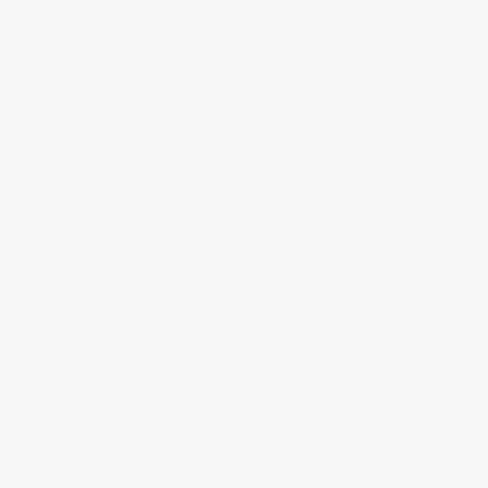
BIENVENIDOS A MI BLOG
Hola, bienvenido a mi blog sobre fotografía. Aqui podrás leer
artículos que escribo sobre temas que me parecen interesantes y
algunos de los
trabajos que realizo como fotógrafo
.
Si tienes alguna duda o quieres hacerme alguna sugerencia, no
dudes en contactar conmigo en el Telefono:
673 956 656
o en el
email:
vicsorianofotografia@gmail.com
Muchas gracias por tu visita.
SÍGUEME EN INSTAGRAM
MI FACEBOOK