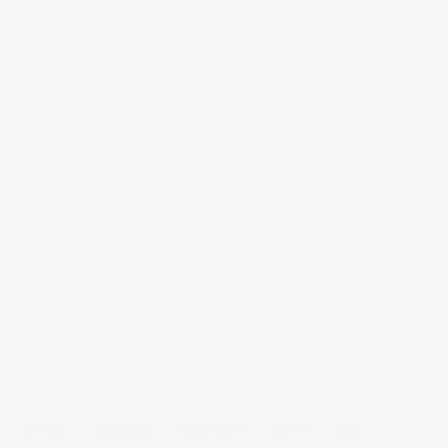
ÚLTIMAS ENTRADAS
Realizando fotografías lifestyle de vinos
Creación de contenidos para redes sociales
Creación de contenidos para marcas. Trabajando con NewGarden.
Fotografía para Restaurantes
Fotógrafo de moda – Colección Dilora
NUBE DE ETIQUETAS
14 ojos
backstage
baloncesto
berlin
blog