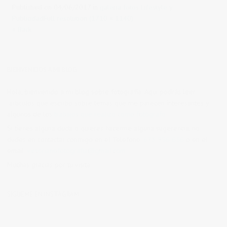
Published on
04/06/2017
in
galeria fotos Lifestyle y
Publicidad
Full resolution (1710 × 1140)
« Back
BIENVENIDOS A MI BLOG
Hola, bienvenido a mi blog sobre fotografía. Aqui podrás leer
artículos que escribo sobre temas que me parecen interesantes y
algunos de los
trabajos que realizo como fotógrafo
.
Si tienes alguna duda o quieres hacerme alguna sugerencia, no
dudes en contactar conmigo en el Telefono:
673 956 656
o en el
email:
vicsorianofotografia@gmail.com
Muchas gracias por tu visita.
SÍGUEME EN INSTAGRAM