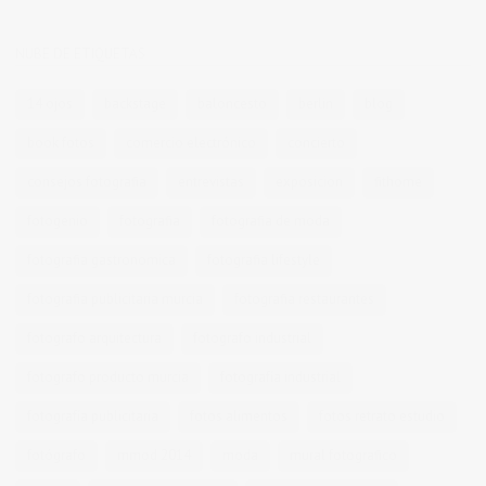
NUBE DE ETIQUETAS
14 ojos
backstage
baloncesto
berlin
blog
book fotos
comercio electrónico
concierto
consejos fotografia
entrevistas
exposicion
fithome
fotogenio
fotografia
fotografia de moda
fotografia gastronomica
fotografia lifestyle
fotografia publicitaria murcia
fotografia restaurantes
fotografo arquitectura
fotografo industrial
fotografo producto murcia
fotografía industrial
fotografía publicitaria
fotos alimentos
fotos retrato estudio
fotógrafo
mmod 2014
moda
mural fotografico