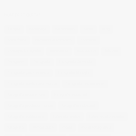
NUBE DE ETIQUETAS
14 ojos
backstage
baloncesto
berlin
blog
book fotos
comercio electrónico
concierto
consejos fotografia
entrevistas
exposicion
fithome
fotogenio
fotografia
fotografia de moda
fotografia gastronomica
fotografia lifestyle
fotografia publicitaria murcia
fotografia restaurantes
fotografo arquitectura
fotografo industrial
fotografo producto murcia
fotografía industrial
fotografía publicitaria
fotos alimentos
fotos retrato estudio
fotógrafo
mmod 2014
moda
mural fotografico