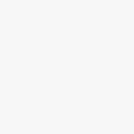
Published on
14/07/2023
in
Fotografía corporativa
Full resolution
(1560 × 1040)
« Back
BIENVENIDOS A MI BLOG
Hola, bienvenido a mi blog sobre fotografía. Aqui podrás leer
artículos que escribo sobre temas que me parecen interesantes y
algunos de los
trabajos que realizo como fotógrafo
.
Si tienes alguna duda o quieres hacerme alguna sugerencia, no
dudes en contactar conmigo en el Telefono:
673 956 656
o en el
email:
vicsorianofotografia@gmail.com
Muchas gracias por tu visita.
SÍGUEME EN INSTAGRAM