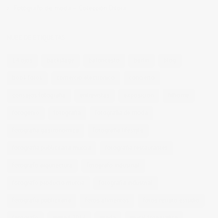
Fotógrafo de moda – Colección Dilora
NUBE DE ETIQUETAS
14 ojos
backstage
baloncesto
berlin
blog
book fotos
comercio electrónico
concierto
consejos fotografia
entrevistas
exposicion
fithome
fotogenio
fotografia
fotografia de moda
fotografia gastronomica
fotografia lifestyle
fotografia publicitaria murcia
fotografia restaurantes
fotografo arquitectura
fotografo industrial
fotografo producto murcia
fotografía industrial
fotografía publicitaria
fotos alimentos
fotos retrato estudio
fotógrafo
mmod 2014
moda
mural fotografico