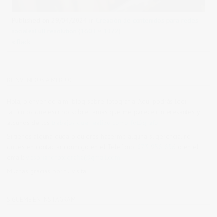
Published on
29/04/2024
in
Creación de contenidos para redes
sociales
Full resolution (1608 × 1072)
« Back
BIENVENIDOS A MI BLOG
Hola, bienvenido a mi blog sobre fotografía. Aqui podrás leer
artículos que escribo sobre temas que me parecen interesantes y
algunos de los
trabajos que realizo como fotógrafo
.
Si tienes alguna duda o quieres hacerme alguna sugerencia, no
dudes en contactar conmigo en el Telefono:
673 956 656
o en el
email:
vicsorianofotografia@gmail.com
Muchas gracias por tu visita.
SÍGUEME EN INSTAGRAM