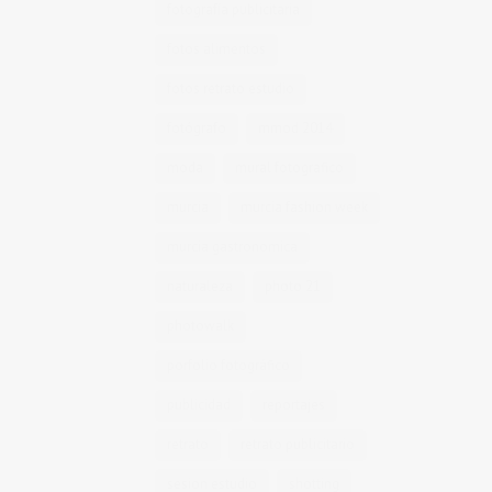
fotografía publicitaria
fotos alimentos
fotos retrato estudio
fotógrafo
mmod 2014
moda
mural fotografico
murcia
murcia fashion week
murcia gastronomica
naturaleza
photo 21
photowalk
porfolio fotográfico
publicidad
reportajes
retrato
retrato publicitario
sesion estudio
shotting