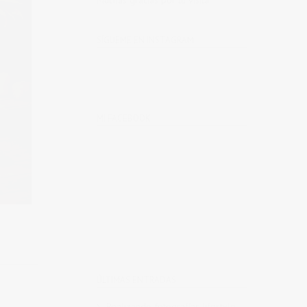
Muchas gracias por tu visita.
SÍGUEME EN INSTAGRAM
MI FACEBOOK
ÚLTIMAS ENTRADAS
Realizando fotografías lifestyle