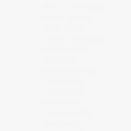
concierto
consejos fotografia
entrevistas
exposicion
fithome
fotogenio
fotografia
fotografia de moda
fotografia gastronomica
fotografia lifestyle
fotografia publicitaria murcia
fotografia restaurantes
fotografo arquitectura
fotografo industrial
fotografo producto murcia
fotografía industrial