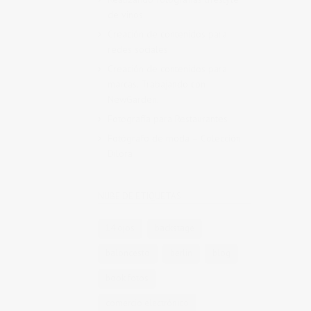
de vinos
Creación de contenidos para
redes sociales
Creación de contenidos para
marcas. Trabajando con
NewGarden.
Fotografía para Restaurantes
Fotógrafo de moda – Colección
Dilora
NUBE DE ETIQUETAS
14 ojos
backstage
baloncesto
berlin
blog
book fotos
comercio electrónico