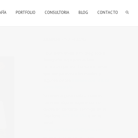
AFÍA
PORTFOLIO
CONSULTORIA
BLOG
CONTACTO
BIENVENIDOS A MI BLOG
Hola, bienvenido a mi blog sobre
fotografía. Aqui podrás leer
artículos que escribo sobre temas
que me parecen interesantes y
algunos de los
trabajos que realizo
como fotógrafo
.
Si tienes alguna duda o quieres
hacerme alguna sugerencia, no
dudes en contactar conmigo en el
Telefono:
673 956 656
o en el
email:
vicsorianofotografia@gmail.com