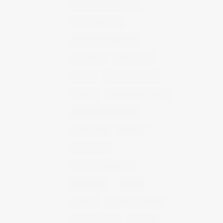
fotografía publicitaria
fotos alimentos
fotos retrato estudio
fotógrafo
mmod 2014
moda
mural fotografico
murcia
murcia fashion week
murcia gastronomica
naturaleza
photo 21
photowalk
porfolio fotográfico
publicidad
reportajes
retrato
retrato publicitario
sesion estudio
shotting