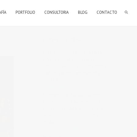
AFÍA
PORTFOLIO
CONSULTORIA
BLOG
CONTACTO
BIENVENIDOS A MI BLOG
Hola, bienvenido a mi blog sobre
fotografía. Aqui podrás leer
artículos que escribo sobre temas
que me parecen interesantes y
algunos de los
trabajos que realizo
como fotógrafo
.
Si tienes alguna duda o quieres
hacerme alguna sugerencia, no
dudes en contactar conmigo en el
Telefono:
673 956 656
o en el
email:
vicsorianofotografia@gmail.com