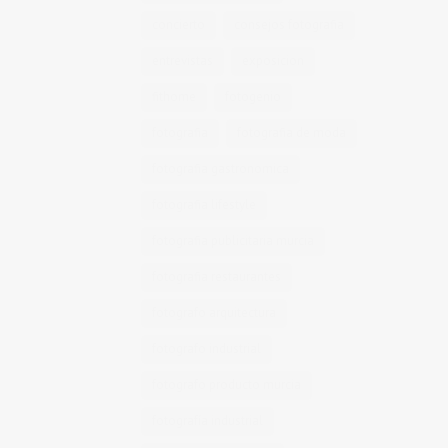
concierto
consejos fotografia
entrevistas
exposicion
fithome
fotogenio
fotografia
fotografia de moda
fotografia gastronomica
fotografia lifestyle
fotografia publicitaria murcia
fotografia restaurantes
fotografo arquitectura
fotografo industrial
fotografo producto murcia
fotografía industrial