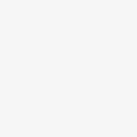
de vinos
Creación de contenidos para
redes sociales
Creación de contenidos para
marcas. Trabajando con
NewGarden.
Fotografía para Restaurantes
Fotógrafo de moda – Colección
Dilora
NUBE DE ETIQUETAS
14 ojos
backstage
baloncesto
berlin
blog
book fotos
comercio electrónico