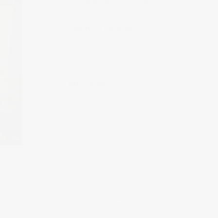
Muchas gracias por tu visita.
SÍGUEME EN INSTAGRAM
MI FACEBOOK
ÚLTIMAS ENTRADAS
Realizando fotografías lifestyle