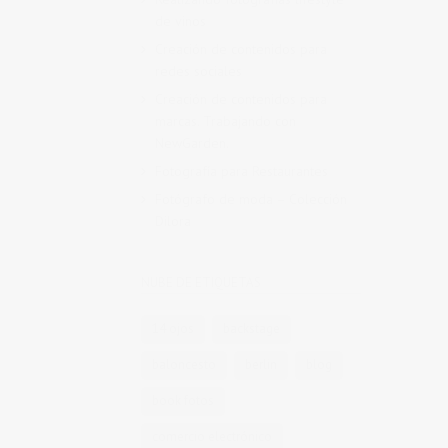
de vinos
Creación de contenidos para
redes sociales
Creación de contenidos para
marcas. Trabajando con
NewGarden.
Fotografía para Restaurantes
Fotógrafo de moda – Colección
Dilora
NUBE DE ETIQUETAS
14 ojos
backstage
baloncesto
berlin
blog
book fotos
comercio electrónico