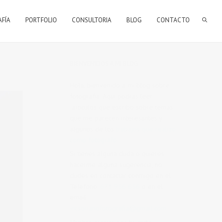
AFÍA
PORTFOLIO
CONSULTORIA
BLOG
CONTACTO
BIENVENIDOS A MI BLOG
Hola, bienvenido a mi blog sobre
fotografía. Aqui podrás leer
artículos que escribo sobre temas
que me parecen interesantes y
algunos de los
trabajos que realizo
como fotógrafo
.
Si tienes alguna duda o quieres
hacerme alguna sugerencia, no
dudes en contactar conmigo en el
Telefono:
673 956 656
o en el
email:
vicsorianofotografia@gmail.com