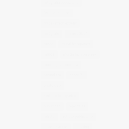
fotografía publicitaria
fotos alimentos
fotos retrato estudio
fotógrafo
mmod 2014
moda
mural fotografico
murcia
murcia fashion week
murcia gastronomica
naturaleza
photo 21
photowalk
porfolio fotográfico
publicidad
reportajes
retrato
retrato publicitario
sesion estudio
shotting