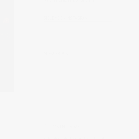
Muchas gracias por tu visita.
SÍGUEME EN INSTAGRAM
MI FACEBOOK
ÚLTIMAS ENTRADAS
Realizando fotografías lifestyle