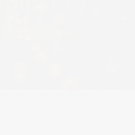
 marcas. Trabajando con NewGarden.
Full resolution (2010 × 1340)