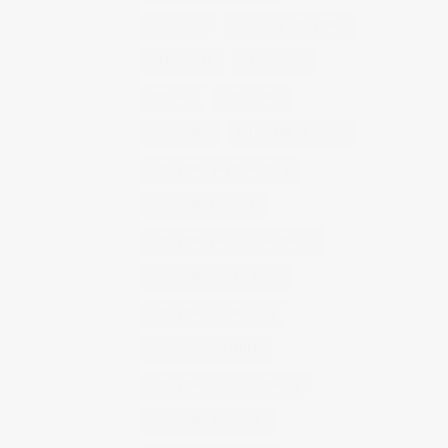
concierto
consejos fotografia
entrevistas
exposicion
fithome
fotogenio
fotografia
fotografia de moda
fotografia gastronomica
fotografia lifestyle
fotografia publicitaria murcia
fotografia restaurantes
fotografo arquitectura
fotografo industrial
fotografo producto murcia
fotografía industrial