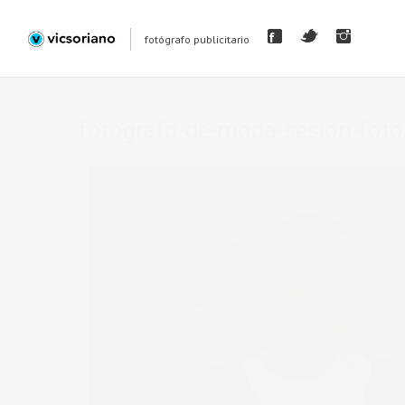
fotógrafo publicitario
fotografo-de-moda-sesion-fotos