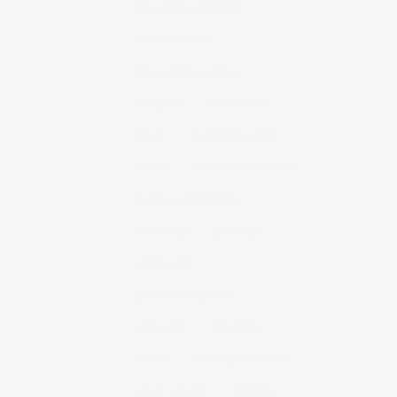
fotografía publicitaria
fotos alimentos
fotos retrato estudio
fotógrafo
mmod 2014
moda
mural fotografico
murcia
murcia fashion week
murcia gastronomica
naturaleza
photo 21
photowalk
porfolio fotográfico
publicidad
reportajes
retrato
retrato publicitario
sesion estudio
shotting