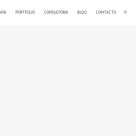
AFÍA
PORTFOLIO
CONSULTORIA
BLOG
CONTACTO
BIENVENIDOS A MI BLOG
Hola, bienvenido a mi blog sobre
fotografía. Aqui podrás leer
artículos que escribo sobre temas
que me parecen interesantes y
algunos de los
trabajos que realizo
como fotógrafo
.
Si tienes alguna duda o quieres
hacerme alguna sugerencia, no
dudes en contactar conmigo en el
Telefono:
673 956 656
o en el
email:
vicsorianofotografia@gmail.com