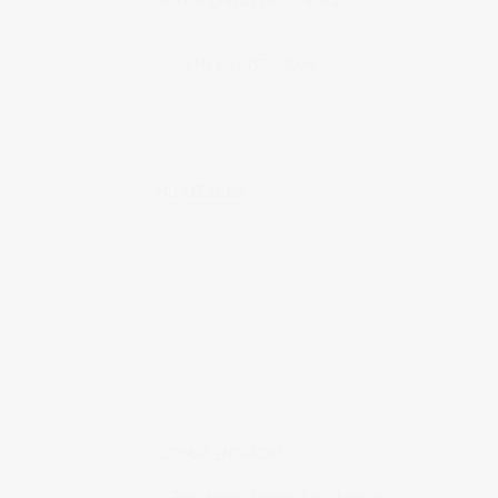
Muchas gracias por tu visita.
SÍGUEME EN INSTAGRAM
MI FACEBOOK
ÚLTIMAS ENTRADAS
Realizando fotografías lifestyle