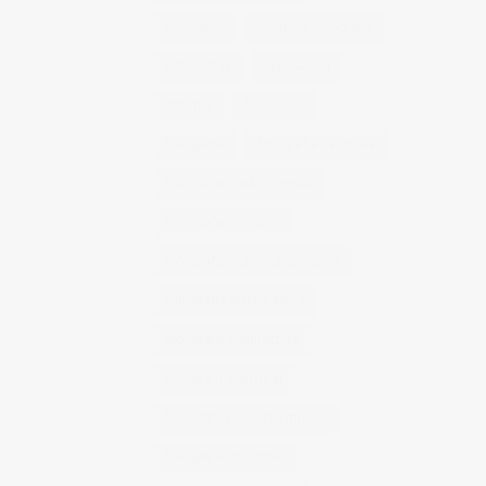
concierto
consejos fotografia
entrevistas
exposicion
fithome
fotogenio
fotografia
fotografia de moda
fotografia gastronomica
fotografia lifestyle
fotografia publicitaria murcia
fotografia restaurantes
fotografo arquitectura
fotografo industrial
fotografo producto murcia
fotografía industrial