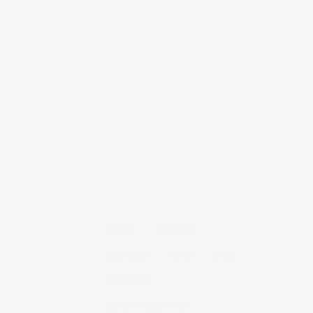
de vinos
Creación de contenidos para
redes sociales
Creación de contenidos para
marcas. Trabajando con
NewGarden.
Fotografía para Restaurantes
Fotógrafo de moda – Colección
Dilora
NUBE DE ETIQUETAS
14 ojos
backstage
baloncesto
berlin
blog
book fotos
comercio electrónico