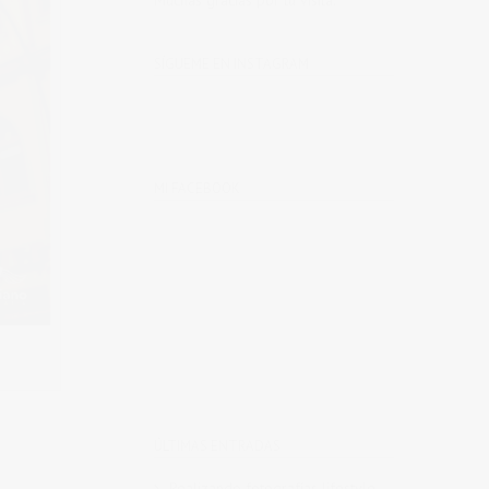
Muchas gracias por tu visita.
SÍGUEME EN INSTAGRAM
MI FACEBOOK
ÚLTIMAS ENTRADAS
Realizando fotografías lifestyle