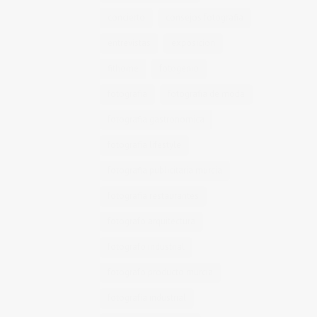
concierto
consejos fotografia
entrevistas
exposicion
fithome
fotogenio
fotografia
fotografia de moda
fotografia gastronomica
fotografia lifestyle
fotografia publicitaria murcia
fotografia restaurantes
fotografo arquitectura
fotografo industrial
fotografo producto murcia
fotografía industrial