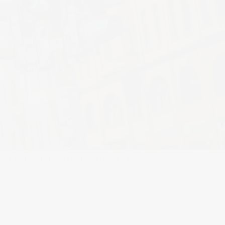
walk + streetphoto
Full resolution (1200 × 800)