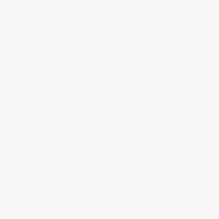
de vinos
Creación de contenidos para
redes sociales
Creación de contenidos para
marcas. Trabajando con
NewGarden.
Fotografía para Restaurantes
Fotógrafo de moda – Colección
Dilora
NUBE DE ETIQUETAS
14 ojos
backstage
baloncesto
berlin
blog
book fotos
comercio electrónico