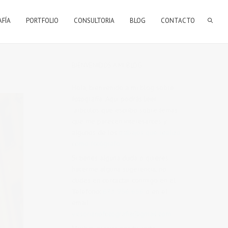
AFÍA
PORTFOLIO
CONSULTORIA
BLOG
CONTACTO
BIENVENIDOS A MI BLOG
Hola, bienvenido a mi blog sobre
fotografía. Aqui podrás leer
artículos que escribo sobre temas
que me parecen interesantes y
algunos de los
trabajos que realizo
como fotógrafo
.
Si tienes alguna duda o quieres
hacerme alguna sugerencia, no
dudes en contactar conmigo en el
Telefono:
673 956 656
o en el
email:
vicsorianofotografia@gmail.com