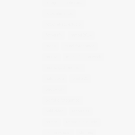
fotografía publicitaria
fotos alimentos
fotos retrato estudio
fotógrafo
mmod 2014
moda
mural fotografico
murcia
murcia fashion week
murcia gastronomica
naturaleza
photo 21
photowalk
porfolio fotográfico
publicidad
reportajes
retrato
retrato publicitario
sesion estudio
shotting