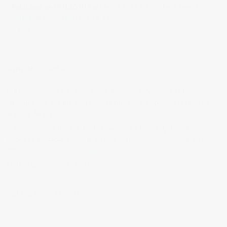
Published on
09/12/2014
in
Mmod 2014 + fotos backstage (2a
parte)
Full resolution (1780 × 1187)
« Back
BIENVENIDOS A MI BLOG
Hola, bienvenido a mi blog sobre fotografía. Aqui podrás leer
artículos que escribo sobre temas que me parecen interesantes y
algunos de los
trabajos que realizo como fotógrafo
.
Si tienes alguna duda o quieres hacerme alguna sugerencia, no
dudes en contactar conmigo en el Telefono:
673 956 656
o en el
email:
vicsorianofotografia@gmail.com
Muchas gracias por tu visita.
SÍGUEME EN INSTAGRAM