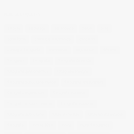
NUBE DE ETIQUETAS
14 ojos
backstage
baloncesto
berlin
blog
book fotos
comercio electrónico
concierto
consejos fotografia
entrevistas
exposicion
fithome
fotogenio
fotografia
fotografia de moda
fotografia gastronomica
fotografia lifestyle
fotografia publicitaria murcia
fotografia restaurantes
fotografo arquitectura
fotografo industrial
fotografo producto murcia
fotografía industrial
fotografía publicitaria
fotos alimentos
fotos retrato estudio
fotógrafo
mmod 2014
moda
mural fotografico