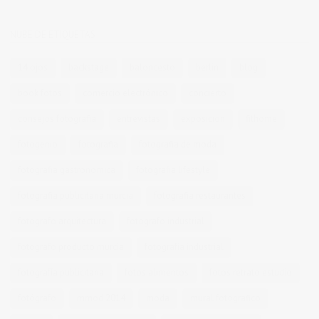
NUBE DE ETIQUETAS
14 ojos
backstage
baloncesto
berlin
blog
book fotos
comercio electrónico
concierto
consejos fotografia
entrevistas
exposicion
fithome
fotogenio
fotografia
fotografia de moda
fotografia gastronomica
fotografia lifestyle
fotografia publicitaria murcia
fotografia restaurantes
fotografo arquitectura
fotografo industrial
fotografo producto murcia
fotografía industrial
fotografía publicitaria
fotos alimentos
fotos retrato estudio
fotógrafo
mmod 2014
moda
mural fotografico