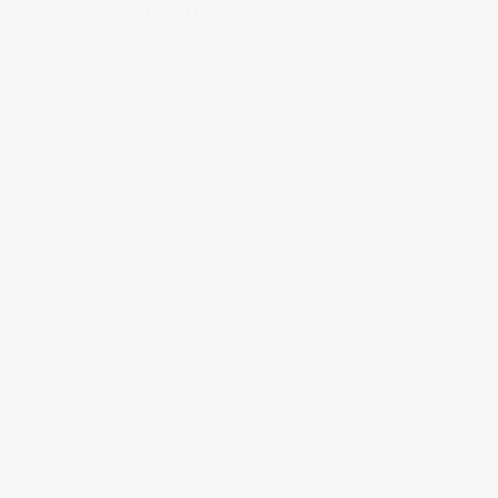
Published on
09/12/2014
in
Mmod 2014 + fotos backstage (2a
parte)
Full resolution (1780 × 1187)
« Back
BIENVENIDOS A MI BLOG
Hola, bienvenido a mi blog sobre fotografía. Aqui podrás leer
artículos que escribo sobre temas que me parecen interesantes y
algunos de los
trabajos que realizo como fotógrafo
.
Si tienes alguna duda o quieres hacerme alguna sugerencia, no
dudes en contactar conmigo en el Telefono:
673 956 656
o en el
email:
vicsorianofotografia@gmail.com
Muchas gracias por tu visita.
SÍGUEME EN INSTAGRAM