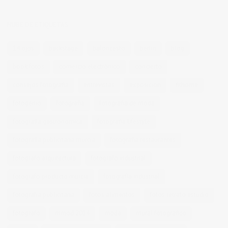
NUBE DE ETIQUETAS
14 ojos
backstage
baloncesto
berlin
blog
book fotos
comercio electrónico
concierto
consejos fotografia
entrevistas
exposicion
fithome
fotogenio
fotografia
fotografia de moda
fotografia gastronomica
fotografia lifestyle
fotografia publicitaria murcia
fotografia restaurantes
fotografo arquitectura
fotografo industrial
fotografo producto murcia
fotografía industrial
fotografía publicitaria
fotos alimentos
fotos retrato estudio
fotógrafo
mmod 2014
moda
mural fotografico