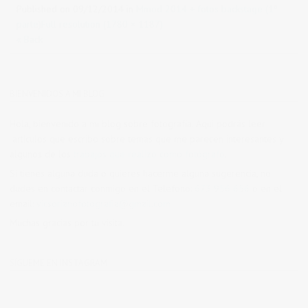
Published on
09/12/2014
in
Mmod 2014 + fotos backstage (1º
parte)
Full resolution (1780 × 1187)
« Back
BIENVENIDOS A MI BLOG
Hola, bienvenido a mi blog sobre fotografía. Aqui podrás leer
artículos que escribo sobre temas que me parecen interesantes y
algunos de los
trabajos que realizo como fotógrafo
.
Si tienes alguna duda o quieres hacerme alguna sugerencia, no
dudes en contactar conmigo en el Telefono:
673 956 656
o en el
email:
vicsorianofotografia@gmail.com
Muchas gracias por tu visita.
SÍGUEME EN INSTAGRAM