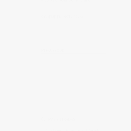
Muchas gracias por tu visita.
SÍGUEME EN INSTAGRAM
MI FACEBOOK
ÚLTIMAS ENTRADAS
Realizando fotografías lifestyle