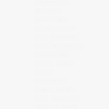
fotografía publicitaria
fotos alimentos
fotos retrato estudio
fotógrafo
mmod 2014
moda
mural fotografico
murcia
murcia fashion week
murcia gastronomica
naturaleza
photo 21
photowalk
porfolio fotográfico
publicidad
reportajes
retrato
retrato publicitario
sesion estudio
shotting