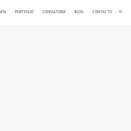
AFÍA
PORTFOLIO
CONSULTORIA
BLOG
CONTACTO
BIENVENIDOS A MI BLOG
Hola, bienvenido a mi blog sobre
fotografía. Aqui podrás leer
artículos que escribo sobre temas
que me parecen interesantes y
algunos de los
trabajos que realizo
como fotógrafo
.
Si tienes alguna duda o quieres
hacerme alguna sugerencia, no
dudes en contactar conmigo en el
Telefono:
673 956 656
o en el
email:
vicsorianofotografia@gmail.com