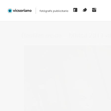
fotógrafo publicitario
Desfiles moda – MMod 2013-4