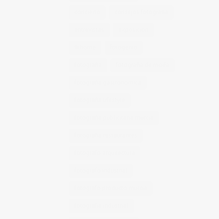
concierto
consejos fotografia
entrevistas
exposicion
fithome
fotogenio
fotografia
fotografia de moda
fotografia gastronomica
fotografia lifestyle
fotografia publicitaria murcia
fotografia restaurantes
fotografo arquitectura
fotografo industrial
fotografo producto murcia
fotografía industrial