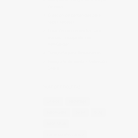
de vinos
Creación de contenidos para
redes sociales
Creación de contenidos para
marcas. Trabajando con
NewGarden.
Fotografía para Restaurantes
Fotógrafo de moda – Colección
Dilora
NUBE DE ETIQUETAS
14 ojos
backstage
baloncesto
berlin
blog
book fotos
comercio electrónico