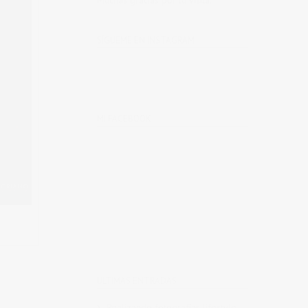
Muchas gracias por tu visita.
SÍGUEME EN INSTAGRAM
MI FACEBOOK
ÚLTIMAS ENTRADAS
Realizando fotografías lifestyle