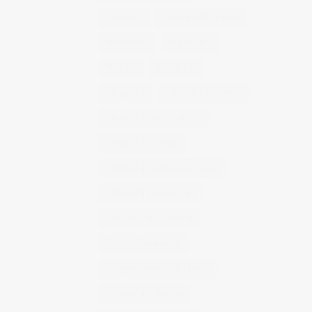
concierto
consejos fotografia
entrevistas
exposicion
fithome
fotogenio
fotografia
fotografia de moda
fotografia gastronomica
fotografia lifestyle
fotografia publicitaria murcia
fotografia restaurantes
fotografo arquitectura
fotografo industrial
fotografo producto murcia
fotografía industrial