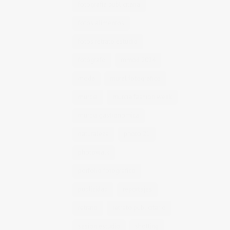
fotografía publicitaria
fotos alimentos
fotos retrato estudio
fotógrafo
mmod 2014
moda
mural fotografico
murcia
murcia fashion week
murcia gastronomica
naturaleza
photo 21
photowalk
porfolio fotográfico
publicidad
reportajes
retrato
retrato publicitario
sesion estudio
shotting