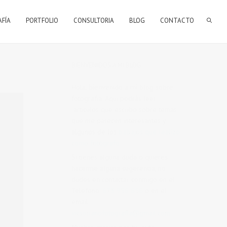
AFÍA
PORTFOLIO
CONSULTORIA
BLOG
CONTACTO
BIENVENIDOS A MI BLOG
Hola, bienvenido a mi blog sobre
fotografía. Aqui podrás leer
artículos que escribo sobre temas
que me parecen interesantes y
algunos de los
trabajos que realizo
como fotógrafo
.
Si tienes alguna duda o quieres
hacerme alguna sugerencia, no
dudes en contactar conmigo en el
Telefono:
673 956 656
o en el
email:
vicsorianofotografia@gmail.com