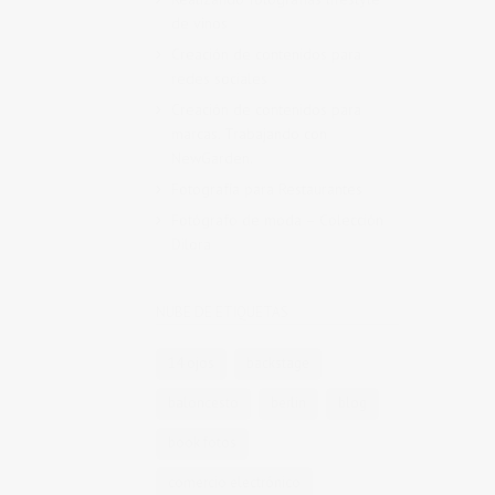
de vinos
Creación de contenidos para
redes sociales
Creación de contenidos para
marcas. Trabajando con
NewGarden.
Fotografía para Restaurantes
Fotógrafo de moda – Colección
Dilora
NUBE DE ETIQUETAS
14 ojos
backstage
baloncesto
berlin
blog
book fotos
comercio electrónico