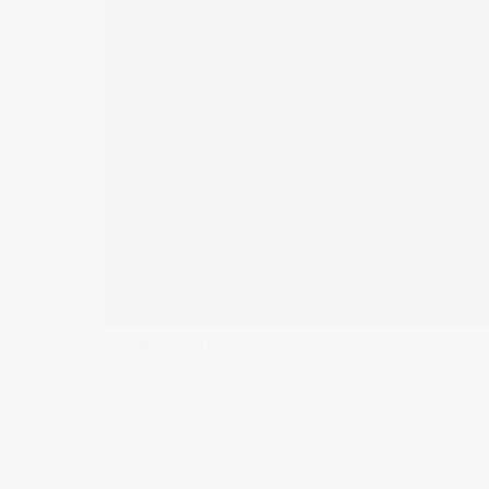
Published on
01/07/2013
in
Vamos de concierto … Unrise
« Back