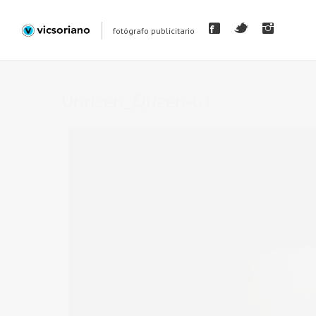
fotógrafo publicitario
Unrisen_Queen-61