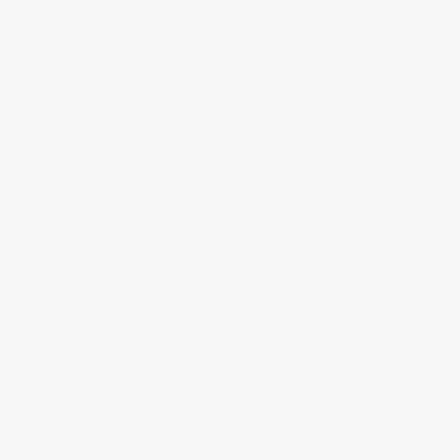
Published on
19/04/2011
in
Y asi fueron las jornadas Photo
2.1
Full resolution (1200 × 800)
« Back
BIENVENIDOS A MI BLOG
Hola, bienvenido a mi blog sobre fotografía. Aqui podrás leer
artículos que escribo sobre temas que me parecen interesantes y
algunos de los
trabajos que realizo como fotógrafo
.
Si tienes alguna duda o quieres hacerme alguna sugerencia, no
dudes en contactar conmigo en el Telefono:
673 956 656
o en el
email:
vicsorianofotografia@gmail.com
Muchas gracias por tu visita.
SÍGUEME EN INSTAGRAM