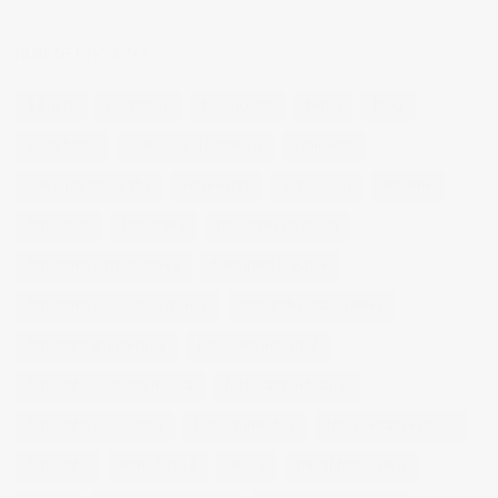
NUBE DE ETIQUETAS
14 ojos
backstage
baloncesto
berlin
blog
book fotos
comercio electrónico
concierto
consejos fotografia
entrevistas
exposicion
fithome
fotogenio
fotografia
fotografia de moda
fotografia gastronomica
fotografia lifestyle
fotografia publicitaria murcia
fotografia restaurantes
fotografo arquitectura
fotografo industrial
fotografo producto murcia
fotografía industrial
fotografía publicitaria
fotos alimentos
fotos retrato estudio
fotógrafo
mmod 2014
moda
mural fotografico