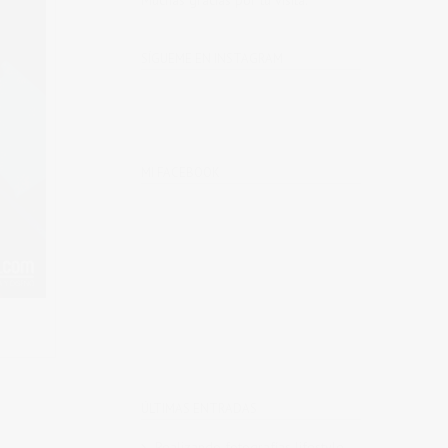
Muchas gracias por tu visita.
SÍGUEME EN INSTAGRAM
MI FACEBOOK
ÚLTIMAS ENTRADAS
Realizando fotografías lifestyle