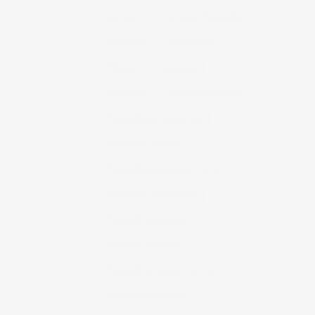
concierto
consejos fotografia
entrevistas
exposicion
fithome
fotogenio
fotografia
fotografia de moda
fotografia gastronomica
fotografia lifestyle
fotografia publicitaria murcia
fotografia restaurantes
fotografo arquitectura
fotografo industrial
fotografo producto murcia
fotografía industrial