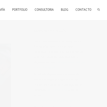
AFÍA
PORTFOLIO
CONSULTORIA
BLOG
CONTACTO
BIENVENIDOS A MI BLOG
Hola, bienvenido a mi blog sobre
fotografía. Aqui podrás leer
artículos que escribo sobre temas
que me parecen interesantes y
algunos de los
trabajos que realizo
como fotógrafo
.
Si tienes alguna duda o quieres
hacerme alguna sugerencia, no
dudes en contactar conmigo en el
Telefono:
673 956 656
o en el
email:
vicsorianofotografia@gmail.com