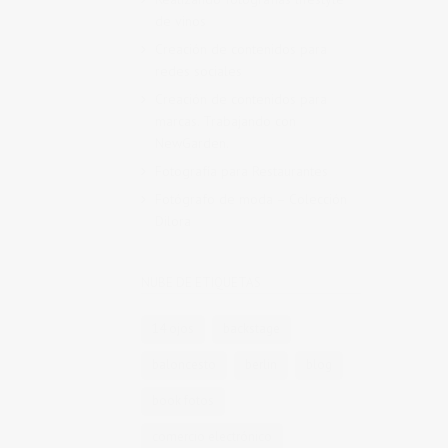
de vinos
Creación de contenidos para
redes sociales
Creación de contenidos para
marcas. Trabajando con
NewGarden.
Fotografía para Restaurantes
Fotógrafo de moda – Colección
Dilora
NUBE DE ETIQUETAS
14 ojos
backstage
baloncesto
berlin
blog
book fotos
comercio electrónico