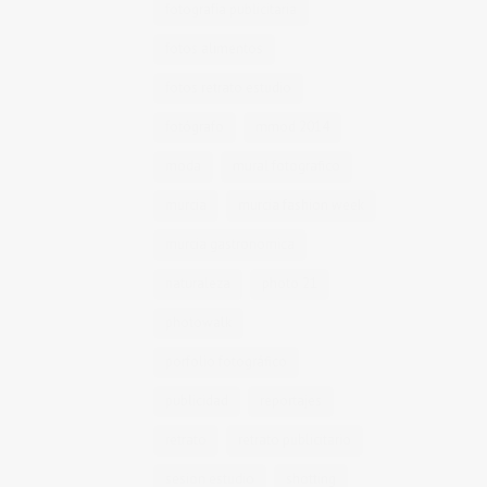
fotografía publicitaria
fotos alimentos
fotos retrato estudio
fotógrafo
mmod 2014
moda
mural fotografico
murcia
murcia fashion week
murcia gastronomica
naturaleza
photo 21
photowalk
porfolio fotográfico
publicidad
reportajes
retrato
retrato publicitario
sesion estudio
shotting