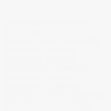
NUBE DE ETIQUETAS
14 ojos
backstage
baloncesto
berlin
blog
book fotos
comercio electrónico
concierto
consejos fotografia
entrevistas
exposicion
fithome
fotogenio
fotografia
fotografia de moda
fotografia gastronomica
fotografia lifestyle
fotografia publicitaria murcia
fotografia restaurantes
fotografo arquitectura
fotografo industrial
fotografo producto murcia
fotografía industrial
fotografía publicitaria
fotos alimentos
fotos retrato estudio
fotógrafo
mmod 2014
moda
mural fotografico