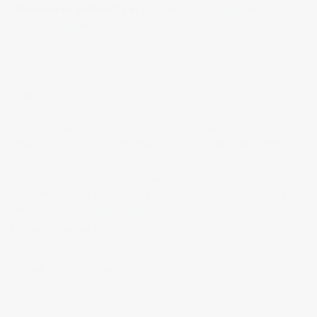
Published on
19/04/2011
in
Y asi fueron las jornadas Photo
2.1
Full resolution (1200 × 800)
« Back
BIENVENIDOS A MI BLOG
Hola, bienvenido a mi blog sobre fotografía. Aqui podrás leer
artículos que escribo sobre temas que me parecen interesantes y
algunos de los
trabajos que realizo como fotógrafo
.
Si tienes alguna duda o quieres hacerme alguna sugerencia, no
dudes en contactar conmigo en el Telefono:
673 956 656
o en el
email:
vicsorianofotografia@gmail.com
Muchas gracias por tu visita.
SÍGUEME EN INSTAGRAM