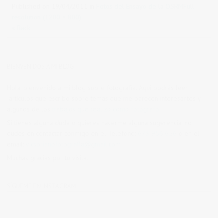
Published on
19/04/2011
in
Fotos del Ensayo de la OSRM
Full
resolution (1200 × 800)
« Back
BIENVENIDOS A MI BLOG
Hola, bienvenido a mi blog sobre fotografía. Aqui podrás leer
artículos que escribo sobre temas que me parecen interesantes y
algunos de los
trabajos que realizo como fotógrafo
.
Si tienes alguna duda o quieres hacerme alguna sugerencia, no
dudes en contactar conmigo en el Telefono:
673 956 656
o en el
email:
vicsorianofotografia@gmail.com
Muchas gracias por tu visita.
SÍGUEME EN INSTAGRAM