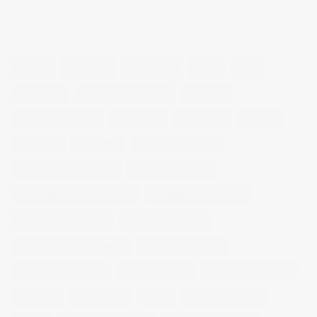
NUBE DE ETIQUETAS
14 ojos
backstage
baloncesto
berlin
blog
book fotos
comercio electrónico
concierto
consejos fotografia
entrevistas
exposicion
fithome
fotogenio
fotografia
fotografia de moda
fotografia gastronomica
fotografia lifestyle
fotografia publicitaria murcia
fotografia restaurantes
fotografo arquitectura
fotografo industrial
fotografo producto murcia
fotografía industrial
fotografía publicitaria
fotos alimentos
fotos retrato estudio
fotógrafo
mmod 2014
moda
mural fotografico