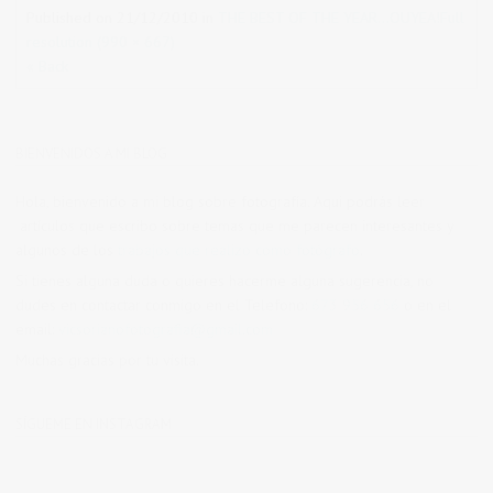
Published on
21/12/2010
in
THE BEST OF THE YEAR…OUYEA!
Full
resolution (990 × 667)
« Back
BIENVENIDOS A MI BLOG
Hola, bienvenido a mi blog sobre fotografía. Aqui podrás leer
artículos que escribo sobre temas que me parecen interesantes y
algunos de los
trabajos que realizo como fotógrafo
.
Si tienes alguna duda o quieres hacerme alguna sugerencia, no
dudes en contactar conmigo en el Telefono:
673 956 656
o en el
email:
vicsorianofotografia@gmail.com
Muchas gracias por tu visita.
SÍGUEME EN INSTAGRAM