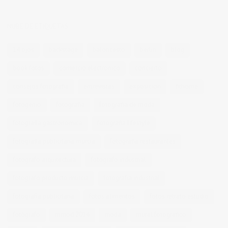
NUBE DE ETIQUETAS
14 ojos
backstage
baloncesto
berlin
blog
book fotos
comercio electrónico
concierto
consejos fotografia
entrevistas
exposicion
fithome
fotogenio
fotografia
fotografia de moda
fotografia gastronomica
fotografia lifestyle
fotografia publicitaria murcia
fotografia restaurantes
fotografo arquitectura
fotografo industrial
fotografo producto murcia
fotografía industrial
fotografía publicitaria
fotos alimentos
fotos retrato estudio
fotógrafo
mmod 2014
moda
mural fotografico